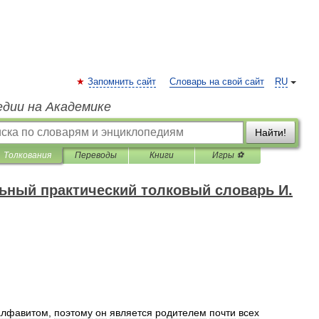
Запомнить сайт
Словарь на свой сайт
RU
едии на Академике
Найти!
Толкования
Переводы
Книги
Игры ⚽
ный практический толковый словарь И.
алфавитом
,
поэтому
он
является
родителем
почти
всех