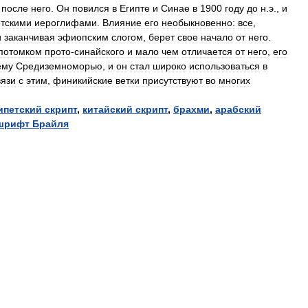
после
него
.
Он
повился
в
Египте
и
Синае
в
1900
году
до
н
.
э
.,
и
етскими
иероглифами
.
Влияние
его
необыкновенно:
все
,
и
заканчивая
эфиопским
слогом
,
берет
свое
начало
от
него
.
потомком
прото
-
синайского
и
мало
чем
отличается
от
него
,
его
ему
Средиземноморью
,
и
он
стал
широко
использоваться
в
вязи
с
этим
,
финикийские
ветки
присутствуют
во
многих
ипетский
скрипт
,
китайский
скрипт
,
брахми
,
арабский
шрифт
Брайля