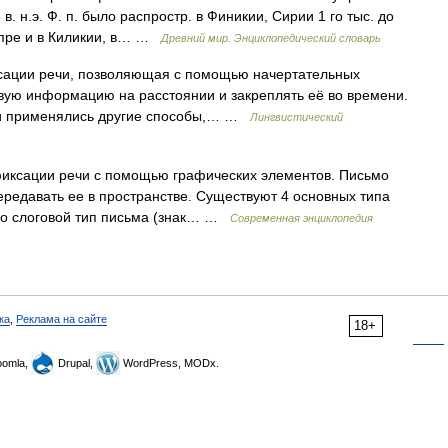
 в. н.э. Ф. п. было распростр. в Финикии, Сирии 1 го тыс. до
 Кипре и в Киликии, в… …
Древний мир. Энциклопедический словарь
ации речи, позволяющая с помощью начертательных
вую информацию на расстоянии и закреплять её во времени.
и применялись другие способы,… …
Лингвистический
ксации речи с помощью графических элементов. Письмо
ередавать ее в пространстве. Существуют 4 основных типа
но слоговой тип письма (знак… …
Современная энциклопедия
ка
,
Реклама на сайте
18+
omla,
Drupal,
WordPress, MODx.