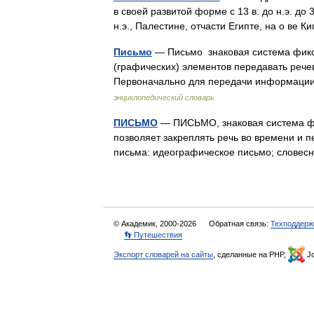
в своей развитой форме с 13 в. до н.э. до 3
н.э., Палестине, отчасти Египте, на о ве
Письмо
— Письмо знаковая система фикс
(графических) элементов передавать рече
Первоначально для передачи информаци
энциклопедический словарь
ПИСЬМО
— ПИСЬМО, знаковая система фи
позволяет закреплять речь во времени и п
письма: идеографическое письмо; словес
© Академик, 2000-2026
Обратная связь:
Техподдерж
👣 Путешествия
Экспорт словарей на сайты
, сделанные на PHP,
Jo