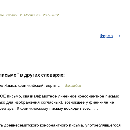
вый
словарь
.
И
.
Мостицкий
.
2005
–
2012
.
Фирма
письмо" в других словарях:
ое Языки: финикийский, иврит …
Википедия
 письмо, квазиалфавитное линейное консонантное письмо
ко для изображения согласных), возникшее у финикиян не
ашей эры. К финикийскому письму восходят все… …
ь древнесемитского консонантного письма, употреблявшегося