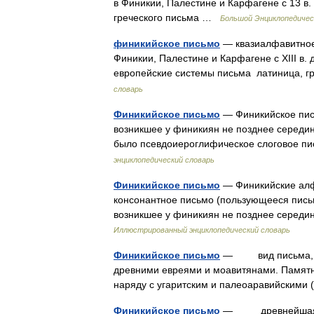
в Финикии, Палестине и Карфагене с 13 в. д
греческого письма …
Большой Энциклопедичес
финикийское письмо
— квазиалфавитное
Финикии, Палестине и Карфагене с XIII в. 
европейские системы письма латиница, г
словарь
Финикийское письмо
— Финикийское пис
возникшее у финикиян не позднее середины
было псевдоиероглифическое слоговое 
энциклопедический словарь
Финикийское письмо
— Финикийские ал
консонантное письмо (пользующееся пись
возникшее у финикиян не позднее середи
Иллюстрированный энциклопедический словарь
Финикийское письмо
— вид письма, уп
древними евреями и моавитянами. Памятники 
наряду с угаритским и палеоаравийским
Финикийское письмо
— древнейшая в и