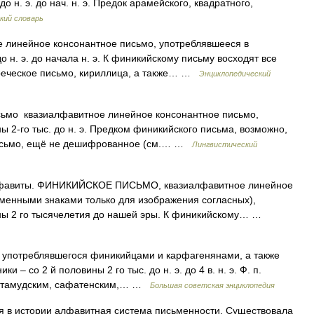
о н. э. до нач. н. э. Предок арамейского, квадратного,
кий словарь
 линейное консонантное письмо, употреблявшееся в
до н. э. до начала н. э. К финикийскому письму восходят все
реческое письмо, кириллица, а также… …
Энциклопедический
ьмо квазиалфавитное линейное консонантное письмо,
 2‑го тыс. до н. э. Предком финикийского письма, возможно,
письмо, ещё не дешифрованное (см.… …
Лингвистический
фавиты. ФИНИКИЙСКОЕ ПИСЬМО, квазиалфавитное линейное
менными знаками только для изображения согласных),
ны 2 го тысячелетия до нашей эры. К финикийскому… …
отреблявшегося финикийцами и карфагенянами, а также
– со 2 й половины 2 го тыс. до н. э. до 4 в. н. э. Ф. п.
и (тамудским, сафатенским,… …
Большая советская энциклопедия
стории алфавитная система письменности. Существовала