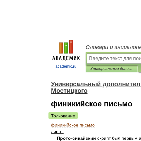
Словари и энциклоп
academic.ru
Универсальный дополнительный практический толковый словарь И. Мостицкого
Универсальный дополнитель
Мостицкого
финикийское письмо
Толкование
финикийское
письмо
лингв
.
Прото
-
синайский
скрипт
был
первым