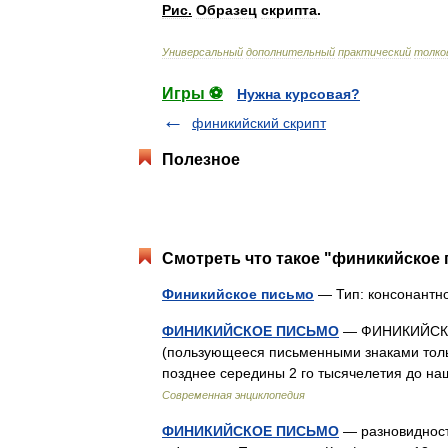
Рис
.
Образец
скрипта
.
Универсальный
дополнительный
практический
толко
Игры ⚽
Нужна курсовая?
финикийский скрипт
Полезное
Смотреть что такое "финикийское 
Финикийское письмо
— Тип: консонантн
ФИНИКИЙСКОЕ ПИСЬМО
— ФИНИКИЙСКОЕ
(пользующееся письменными знаками толь
позднее середины 2 го тысячелетия до н
Современная энциклопедия
ФИНИКИЙСКОЕ ПИСЬМО
— разновидност