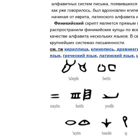
алфавитных
систем
письма
,
появившихся
как
уже
говорилось
,
был
вдохновлен
егип
начиная
от
иврита
,
латинского
алфавита
Финикийский
скрипт
является
прямым
распространили
финикийские
купцы
по
вс
качестве
алфавита
нескольких
языков
.
В
с
крупнейших
системах
письменности
.
см
.
тж
кириллица
,
клинопись
,
древнеег
язык
,
греческий
язык
,
латинский
язык
,